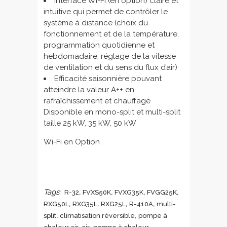
Interface Wi-Fi (en option) ‎claire et
intuitive qui permet de contrôler le
système à distance (choix du
fonctionnement et de la température,
programmation quotidienne et
hebdomadaire, réglage de la vitesse
de ventilation et du sens du flux d’air)
Efficacité saisonnière pouvant
atteindre la valeur A++ en
rafraîchissement et chauffage
Disponible en mono-split et multi-split
taille 25 kW, 35 kW, 50 kW
Wi-Fi en Option
Tags:
,
,
,
,
R-32
FVXS50K
FVXG35K
FVGG25K
,
,
,
,
RXG50L
RXG35L
RXG25L
R-410A
multi-
,
,
split
climatisation réversible
pompe à
,
,