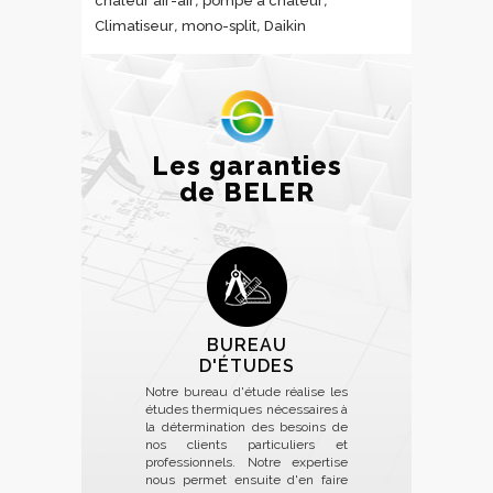
chaleur air-air
pompe à chaleur
,
,
Climatiseur
mono-split
Daikin
Les garanties
de BELER
BUREAU
D'ÉTUDES
Notre bureau d'étude réalise les
études thermiques nécessaires à
la détermination des besoins de
nos clients particuliers et
professionnels. Notre expertise
nous permet ensuite d'en faire