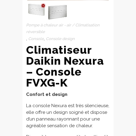
Pompe à chaleur air - air / Climatisation
réversible
,
,
Console
Console design
Climatiseur
Daikin Nexura
– Console
FVXG-K
Confort et design
La console Nexura est très silencieuse,
elle offre un design soigné et dispose
d’un panneau rayonnant pour une
agréable sensation de chaleur.